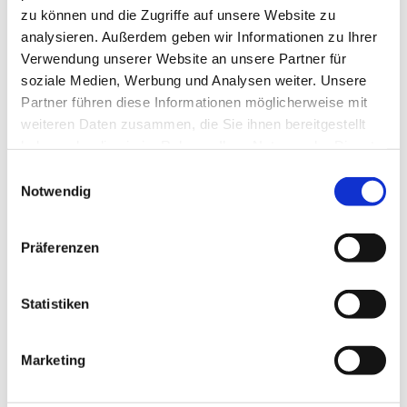
Wir erarbeiten mit Ihnen die zukünftige Strategie für Ihr
zu können und die Zugriffe auf unsere Website zu
Unternehmen.
analysieren. Außerdem geben wir Informationen zu Ihrer
Verwendung unserer Website an unsere Partner für
Hier geht es um nichts Geringeres als um die Festlegung der
zukünftigen Schlüsselkonzepte und somit um die
soziale Medien, Werbung und Analysen weiter. Unsere
Überlebensfähigkeit Ihres Unternehmens.
Partner führen diese Informationen möglicherweise mit
weiteren Daten zusammen, die Sie ihnen bereitgestellt
Unsere Beratung hilft Ihnen, die Zukunft Ihres Unternehmens
erfolgreich zu gestalten.
haben oder die sie im Rahmen Ihrer Nutzung der Dienste
gesammelt haben.
Einwilligungsauswahl
Notwendig
Präferenzen
Statistiken
Sanierungsberatung und Restrukturierung
Marketing
Die Marktbedingungen für Unternehmen befinden sich in
ständigem Wandel und sind schwer vorhersehbar.