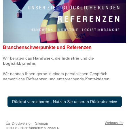
Branchenschwerpunkte und Referenzen
Wir beraten das
Handwerk
, die
Industrie
und die
Logistikbranche
.
Wir nennen Ihnen gerne in einem persönlichen Gespräch
namentliche Referenzen und entsprechende Kontaktdaten.
Rückruf vereinbaren - Nutzen Sie unseren Rückrufservice
Webansicht
Druckversion
|
Sitemap
© 2008 - 2026 Anbieter: Michael R.