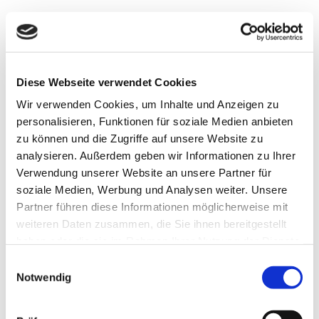
Grundzüge der Sanierung und Restrukturierung.
Diese Webseite verwendet Cookies
Wir verwenden Cookies, um Inhalte und Anzeigen zu
Zahlungsunfähig oder nicht: Die wichtige Abgrenzung
Zahlungsunfähigkeit und Zahlungsstockung.
personalisieren, Funktionen für soziale Medien anbieten
zu können und die Zugriffe auf unsere Website zu
analysieren. Außerdem geben wir Informationen zu Ihrer
Interim Management ein Erfolgsmodell im Mittelstand.
Verwendung unserer Website an unsere Partner für
soziale Medien, Werbung und Analysen weiter. Unsere
Partner führen diese Informationen möglicherweise mit
weiteren Daten zusammen, die Sie ihnen bereitgestellt
Die Balanced Scorecard als Beratungsansatz für eine
erfolgreiche Betriebsübergabe bei KMU.
haben oder die sie im Rahmen Ihrer Nutzung der Dienste
gesammelt haben.
Einwilligungsauswahl
Notwendig
Bewertungsansätze für eine Betriebsübergabe bei KMU.