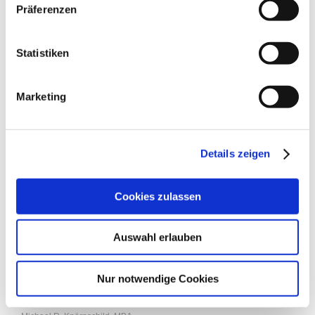
Versicherungsschutz besteht für Ansprüche, die vor Gerichten der
Präferenzen
Mitgliedsstaaten der EU, des EWR oder der Schweiz geltend
gemacht werden und auf der Verletzung des Rechts dieser Staaten
beruhen.
Statistiken
Rechtlicher Hinweis:
Michael R. Knörnschild ist zertifizierter
Unternehmensberater (STW) und damit Spezialist für
betriebswirtschaftliche Fragestellungen. Rechts- und
Marketing
Steuerberatung wird von uns weder angeboten noch erbracht.
Das Impressum gilt auch für folgende Social Media Profile:
Details zeigen
XING: https://www.xing.com/profile/MichaelR_Knoernschild
Twitter: https://twitter.com/KnoernschildUlm
Cookies zulassen
Copyright © 2008 - 2026 Michael R. Knörnschild, MBA □ Am
Sudhaus 10 / 1 □ 89077 Ulm
Auswahl erlauben
Letzte Änderung: 24.07.2026
Nur notwendige Cookies
A
nbieter: