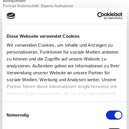
Bildquellen:
Portrait Knörnschild: Eigene Aufnahme
Kopfbild Homepage: 1und1 Internet AG
Restliche Bilder: 1und1 Internet AG
Verantwortliche Stelle
für die Erhebung, Verarbeitung und
Nutzung Ihrer personenbezogenen Daten im Sinne der
DSGVO
ist
Diese Webseite verwendet Cookies
Michael R. Knörnschild, MBA
Wir verwenden Cookies, um Inhalte und Anzeigen zu
Am Sudhaus 10 / 1
personalisieren, Funktionen für soziale Medien anbieten
89077 Ulm
zu können und die Zugriffe auf unsere Website zu
Angaben zur Berufshaftpflichtversicherung nach § 2 der DL-InfoV
analysieren. Außerdem geben wir Informationen zu Ihrer
Verwendung unserer Website an unsere Partner für
Versicherungsnehmer
Michael R. Knörnschild, MBA
soziale Medien, Werbung und Analysen weiter. Unsere
Partner führen diese Informationen möglicherweise mit
Name und Anschrift des Versicherers
weiteren Daten zusammen, die Sie ihnen bereitgestellt
Markel International Insurance Company Limited
Niederlassung für Deutschland,
haben oder die sie im Rahmen Ihrer Nutzung der Dienste
Luisenstr. 14, 80333 München
gesammelt haben.
Einwilligungsauswahl
Hauptbevollmächtigter für die Bundesrepublik Deutschland:
Frederik Wulff
Notwendig
Geltungsbereich der consulting-Haftpflichtversicherung