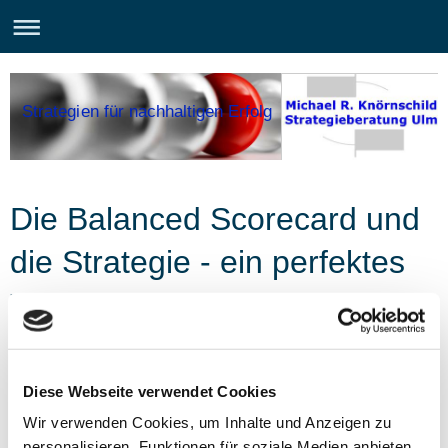
Strategien für nachhaltigen Erfolg
Die Balanced Scorecard und
die Strategie - ein perfektes
Team!
Unternehmerische Veränderungen benötigen eine
Diese Webseite verwendet Cookies
richtungweisende Zielsetzung. Die Balanced Scorecard
schafft hierfür den strategischen Rahmen.
Die Balanced
Wir verwenden Cookies, um Inhalte und Anzeigen zu
Scorecard und die Strategie - ein perfektes Team.
personalisieren, Funktionen für soziale Medien anbieten