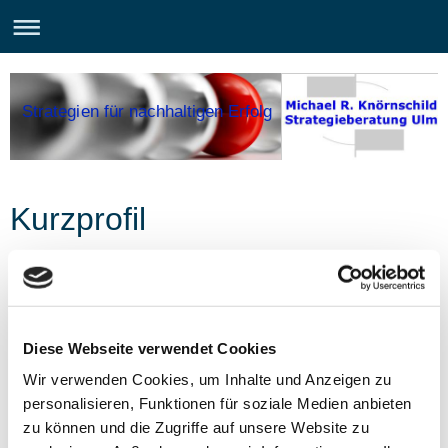
Strategien für nachhaltigen Erfolg
Kurzprofil
Michael R.
Knörnschild
ist als
freiberuflicher
Dozent
unter
anderem
für BWL, Kosten- und
Leistungsrechnung und
AdA
-Schein
für verschiedene Bildungsträger tätig.
Diese Webseite verwendet Cookies
Zudem
ist er seit mehr als
20 Jahren als
Unternehmensberater
mit
dem Schwerpunkt Strategieberatung,
Wir verwenden Cookies, um Inhalte und Anzeigen zu
Unternehmensbewertung, Controlling und
personalisieren, Funktionen für soziale Medien anbieten
Unternehmenssanierungen tätig.
zu können und die Zugriffe auf unsere Website zu