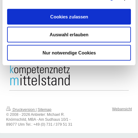
Am Sudhaus 10 / 1
89077 Ulm
Cookies zulassen
Für Fragen und für weitere Details erreichen Sie uns unter der
folgenden Telefonnummer:
Auswahl erlauben
+49 (0) 731 - 379 51 31
Kontaktformular
Nutzen Sie auch gerne unser
Nur notwendige Cookies
und vereinbaren Sie Ihren
Rückruftermin!
Webansicht
Druckversion
|
Sitemap
© 2008 - 2026 Anbieter: Michael R.
Knörnschild, MBA - Am Sudhaus 10/1 -
89077 Ulm Tel.: +49 (0) 731 / 379 51 31