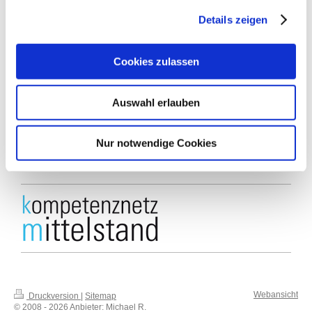
Details zeigen
A
nbieter:
Michael R. Knörnschild, MBA
Cookies zulassen
Am Sudhaus 10 / 1
89077 Ulm
Für Fragen und für weitere Details erreichen Sie uns unter der
Auswahl erlauben
folgenden Telefonnummer:
+49 (0) 731 - 379 51 31
Nur notwendige Cookies
Kontaktformular
Nutzen Sie auch gerne unser
und vereinbaren Sie Ihren
Rückruftermin!
Webansicht
Druckversion
|
Sitemap
© 2008 - 2026 Anbieter: Michael R.