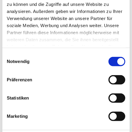
zu können und die Zugriffe auf unsere Website zu
IHK
analysieren. Außerdem geben wir Informationen zu Ihrer
BWL
Rechnungswesen
Verwendung unserer Website an unsere Partner für
Finanzierung und Buchhaltung
soziale Medien, Werbung und Analysen weiter. Unsere
Recht
Kostenrechnung
Partner führen diese Informationen möglicherweise mit
Ausbildereignungsprüfung (AdA-Schein)
weiteren Daten zusammen, die Sie ihnen bereitgestellt
HWK
haben oder die sie im Rahmen Ihrer Nutzung der Dienste
Meisterprüfung Teil III
gesammelt haben.
Meisterprüfung Teil IV
Einwilligungsauswahl
Fachwirte (HwO)
Notwendig
Betriebswirte (HwO)
Für Sonderseminare und Nachhilfe sind
Präferenzen
zusätzliche
Webseminare
im Angebot.
Ich entwickle und konzipiere Blended Learning Konzepte. Ich
erstelle Lehrbriefe und Unterrichtsmaterial für
Webseminare und
Statistiken
Präsenzveranstaltungen
.
Natürlich führe ich als Live-Online-Trainer
Webseminare
durch.
Marketing
Sie wollen mehr wissen. Nehmen Sie mit mir Kontakt auf ...
hier